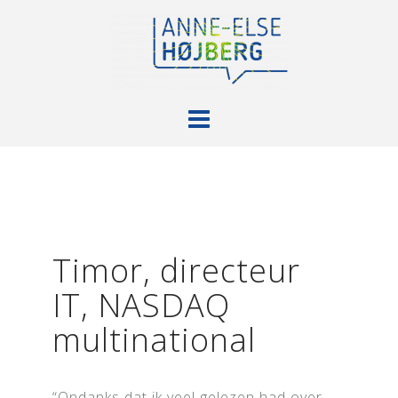
Doorgaan
naar
inhoud
Timor, directeur
IT, NASDAQ
multinational
“Ondanks dat ik veel gelezen had over