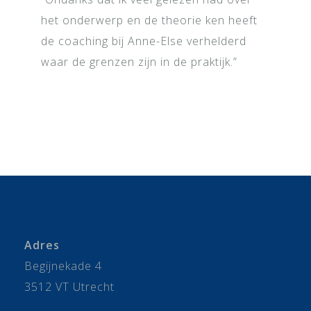
het onderwerp en de theorie ken heeft
de coaching bij Anne-Else verhelderd
waar de grenzen zijn in de praktijk.”
Adres
Begijnekade 4
3512 VT Utrecht